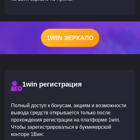
1WIN ЗЕРКАЛО
1win регистрация
Полный доступ к бонусам, акциям и возможности
вывода средств открывается только после
прохождения регистрации на платформе 1win.
Чтобы зарегистрироваться в букмекерской
конторе 1Вин: