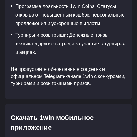
Программа лояльности 1win Coins: Статусы
открывают повышенный кэшбэк, персональные
предложения и ускоренные выплаты.
Турниры и розыгрыши: Денежные призы,
техника и другие награды за участие в турнирах
и акциях.
Не пропускайте обновления в соцсетях и
официальном Telegram-канале 1win с конкурсами,
турнирами и розыгрышами призов.
Скачать 1win мобильное
приложение