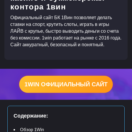
контора 1вин
Официальный сайт БК 1Вин позволяет делать
ставки на спорт, крутить слоты, играть в игры
ЛАЙВ с крупье, быстро выводить деньги со счета
без комиссии. 1win работает на рынке с 2016 года.
Сайт аккуратный, безопасный и понятный.
1WIN ОФИЦИАЛЬНЫЙ САЙТ
Содержание:
Обзор 1Win