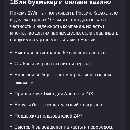
1Вин букмекер и онлайн казино
Почему 1Win так популярен в России, Казахстане
и других странах? Отзывы 1вин доказывают
честность и надежность компании, но есть и
множество других преимуществ, если сравнивать
с другими азартными сайтами в России:
Быстрая регистрация без лишних данных
Стабильная работа сайта и зеркал
Большой выбор ставок и игр казино в одном
аккаунте
Приложение 1Win для Android и iOS
Бонусы без сложных условий отыгрыша
Поддержка пользователей 24/7
Быстрый вывод денег на карты и переводом.