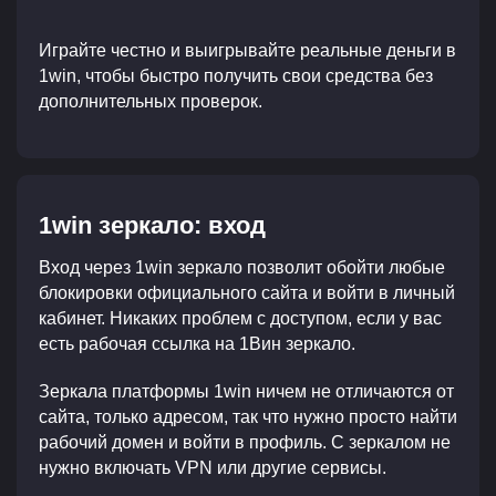
Играйте честно и выигрывайте реальные деньги в
1win, чтобы быстро получить свои средства без
дополнительных проверок.
1win зеркало: вход
Вход через 1win зеркало позволит обойти любые
блокировки официального сайта и войти в личный
кабинет. Никаких проблем с доступом, если у вас
есть рабочая ссылка на 1Вин зеркало.
Зеркала платформы 1win ничем не отличаются от
сайта, только адресом, так что нужно просто найти
рабочий домен и войти в профиль. С зеркалом не
нужно включать VPN или другие сервисы.