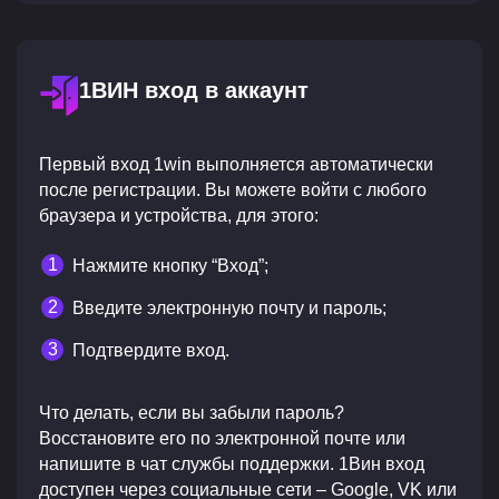
1ВИН вход в аккаунт
Первый вход 1win выполняется автоматически
после регистрации. Вы можете войти с любого
браузера и устройства, для этого:
Нажмите кнопку “Вход”;
Введите электронную почту и пароль;
Подтвердите вход.
Что делать, если вы забыли пароль?
Восстановите его по электронной почте или
напишите в чат службы поддержки. 1Вин вход
доступен через социальные сети – Google, VK или