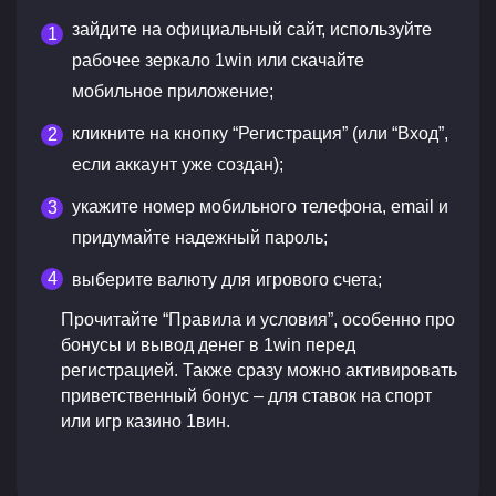
зайдите на официальный сайт, используйте
рабочее зеркало 1win или скачайте
мобильное приложение;
кликните на кнопку “Регистрация” (или “Вход”,
если аккаунт уже создан);
укажите номер мобильного телефона, email и
придумайте надежный пароль;
выберите валюту для игрового счета;
Прочитайте “Правила и условия”, особенно про
бонусы и вывод денег в 1win перед
регистрацией. Также сразу можно активировать
приветственный бонус – для ставок на спорт
или игр казино 1вин.