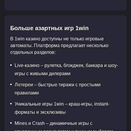
Больше азартных игр 1win
В 1win казино доступны не только игровые
автоматы. Платформа предлагает несколько
отдельных разделов:
Live-казино – рулетка, блэкджек, баккара и шоу-
игры с живыми дилерами
Лотереи – быстрые тиражи с простыми
правилами
Уникальные игры 1win – краш-игры, instant-
форматы и эксклюзивы
Mines и Crash – динамичные игры с